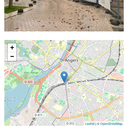
+
−
Leaflet
| ©
OpenStreetMap